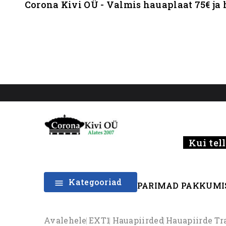
Corona Kivi OÜ - Valmis hauaplaat 75€ ja 
Kui tell
Kategooriad

PARIMAD PAKKUMI
Avalehele
EXT1
Hauapiirded
Hauapiirde Tr