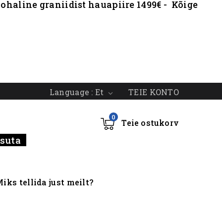
ohaline graniidist hauapiire 1499€ - Kõige
TEIE KONTO
Language :
Et

0
Teie ostukorv
tasuta
iks tellida just meilt?