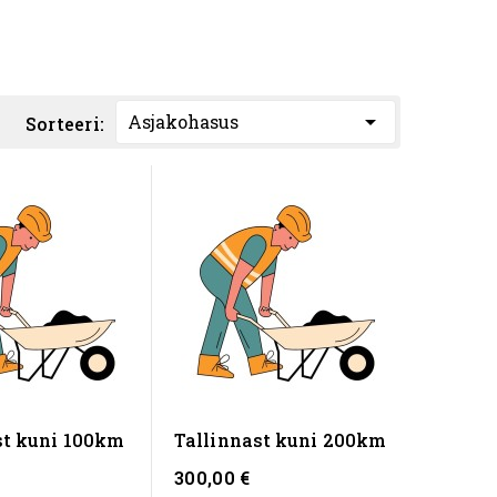

Asjakohasus
Sorteeri:
st kuni 100km
Tallinnast kuni 200km
300,00 €