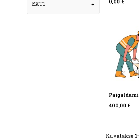
0,00 €
EXT1

Paigaldamin
400,00 €
Kuvatakse 1–