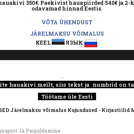
hauakivi 350€. Paekivist hauapiirded 540€ ja 2-k
odavamad hinnad Eestis.
.
VÕTA ÜHENDUST
JÄRELMAKSU VÕIMALUS
KEEL
ЯЗЫК
.....
.
ite hauakivi meilt, siis tekst ja numbrid on 
Töötame üle Eesti
SED
Järelmaksu võimalus
Kujundused - Kirjastiilid
M
ansport Ja Paigaldamine