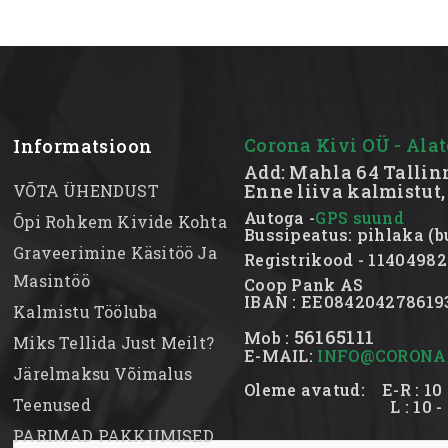
Corona Kivi OÜ - Alat
Informatsioon
Add: Mahla 64 Tallin
Enne liiva kalmistut,
VÕTA ÜHENDUST
Autoga -
GPS suund
Õpi Rohkem Kivide Kohta
Bussipeatus: pihlaka (bus
Graveerimine Käsitöö Ja
Registrikood - 11404
Masintöö
Coop Pank AS
IBAN : EE0842042786
Kalmistu Tööluba
56165111
Mob :
Miks Tellida Just Meilt?
E-MAIL:
INFO@CORONAK
Järelmaksu Võimalus
Oleme avatud: E-R : 10 
Teenused
L : 10 - 1
PARIMAD PAKKUMISED