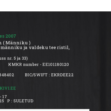
es 2007
n ( Männiku )
 männiku ja valdeku tee ristil,
s nr. 5 ja 33)
982 KMKR number - EE101180120
19348402 BIC/SWIFT : EKRDEE22
IVI.EE
- 17
5
P : SULETUD