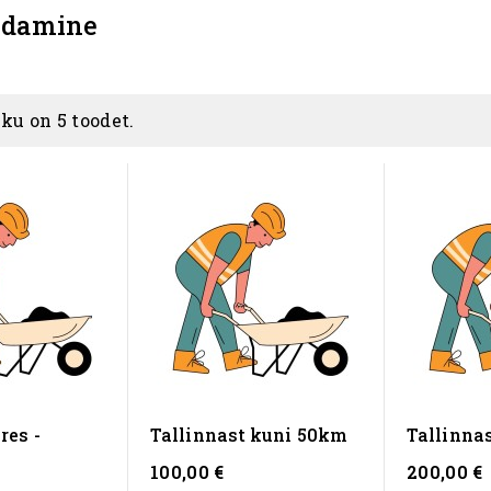
aldamine
ku on 5 toodet.
res -
Tallinnast kuni 50km
Tallinna
100,00 €
200,00 €