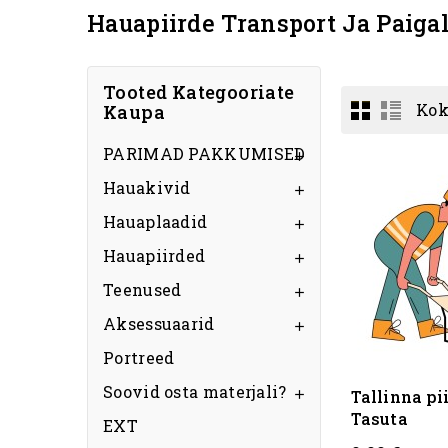
Hauapiirde Transport Ja Paig
Tooted Kategooriate
Kok
Kaupa
PARIMAD PAKKUMISED

Hauakivid

Hauaplaadid

Hauapiirded

Teenused

Aksessuaarid

Portreed
Soovid osta materjali?
Tallinna pii

Tasuta
EXT