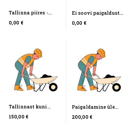
Tallinna piires -
Ei soovi paigaldust,
Tasuta
tulen ise järgi -...
0,00 €
0,00 €
Tallinnast kuni
Paigaldamine üle
100km
Eesti
150,00 €
200,00 €