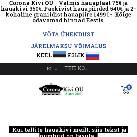
Corona Kivi OÜ - Valmis hauaplaat 75€ ja
hauakivi 350€. Paekivist hauapiirded 540€ ja 2-
kohaline graniidist hauapiire 1499€ - Kõige
odavamad hinnad Eestis.
.
VÕTA ÜHENDUST
JÄRELMAKSU VÕIMALUS
KEEL
ЯЗЫК
TEIE KONTO
Et

0
.....
.
Kui tellite hauakivi meilt, siis tekst ja
numbrid on tasuta