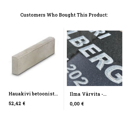
Customers Who Bought This Product:
Hauakivi betoonist
Ilma Värvita -
alus
(niiske ilmaga ei
52,42 €
0,00 €
pruugi...