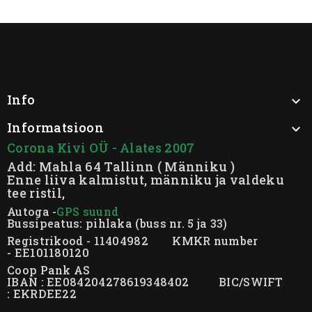
Info

Informatsioon

Corona Kivi OÜ - Alates 2007
Add: Mahla 64 Tallinn ( Männiku )
Enne liiva kalmistut, männiku ja valdeku
tee ristil,
Autoga -
GPS suund
Bussipeatus: pihlaka (buss nr. 5 ja 33)
Registrikood - 11404982 KMKR number
- EE101180120
Coop Pank AS
IBAN : EE084204278619348402 BIC/SWIFT
: EKRDEE22