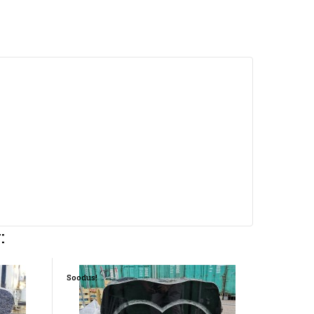
:
Soodus!