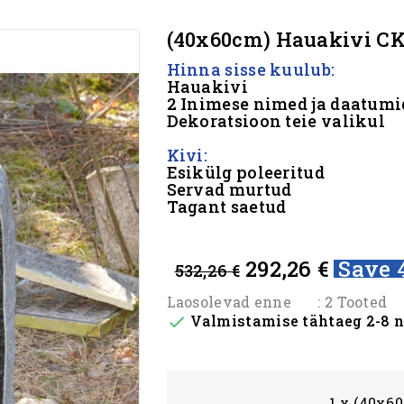
(40x60cm) Hauakivi CK
Hinna sisse kuulub:
Hauakivi
2 Inimese nimed ja daatumi
Dekoratsioon teie valikul
Kivi:
Esikülg poleeritud
Servad murtud
Tagant saetud
#
292,26 €
Save 
532,26 €
Laosolevad enne
: 2 Tooted
Valmistamise tähtaeg 2-8 

1 x (40x6