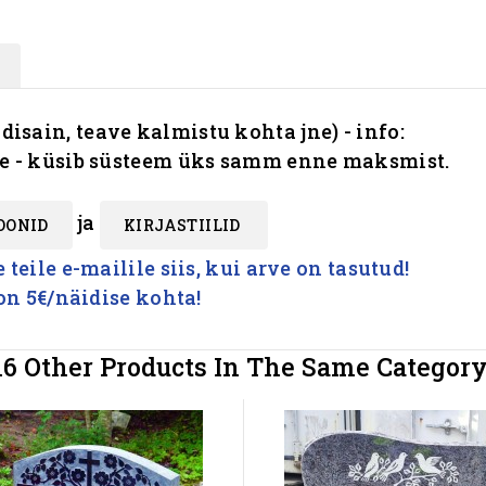
 disain, teave kalmistu kohta jne) - info:
le - küsib süsteem üks samm enne maksmist.
ja
OONID
KIRJASTIILID
teile e-mailile siis, kui arve on tasutud!
 on 5€/näidise kohta!
16 Other Products In The Same Category