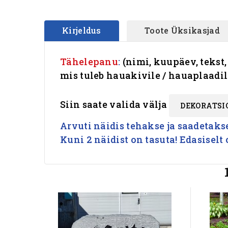
Kirjeldus
Toote Üksikasjad
Tähelepanu
:
(nimi, kuupäev, tekst,
mis tuleb hauakivile / hauaplaadi
Siin saate valida välja
DEKORATSI
Arvuti näidis tehakse ja saadetakse 
Kuni 2 näidist on tasuta! Edasiselt