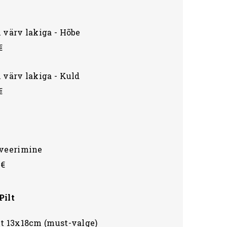
 värv lakiga - Hõbe
€
 värv lakiga - Kuld
€
aveerimine
 €
Pilt
lt 13x18cm (must-valge)