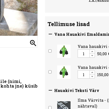
Tellimuse lisad

Vana Hauakivi Emaldami

Vana hauakivi 
50,00 
Vana hauakivi 
150,00
ile (nimi,
 kohta jne) küsib

Hauakivi Teksti Värv
Ilma Värvita - (
nähtaval)