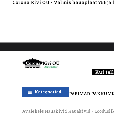
Corona Kivi OÜ - Valmis hauaplaat 75€ ja 
Kui tell
Kategooriad

PARIMAD PAKKUMI
Avalehele
Hauakivid
Hauakivid - Loodusli