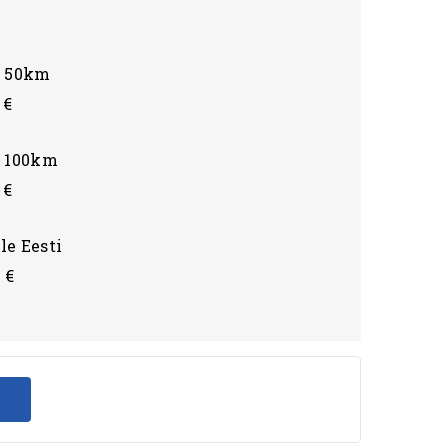
i 50km
 €
i 100km
 €
le Eesti
 €