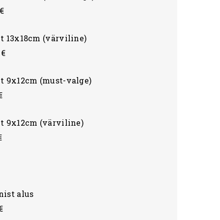
€
t 13x18cm (värviline)
 €
lt 9x12cm (must-valge)
€
t 9x12cm (värviline)
€
ist alus
€