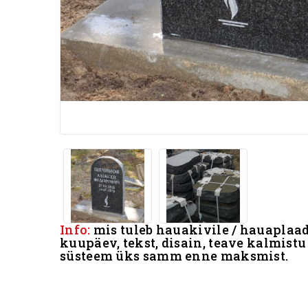
Info:
mis tuleb hauakivile / hauaplaad
kuupäev, tekst, disain, teave kalmistu
süsteem üks samm enne maksmist.
.