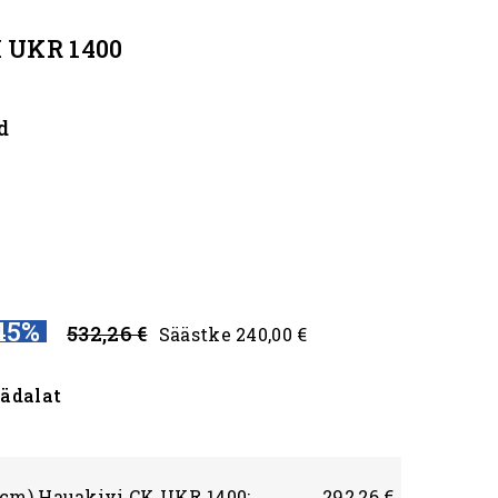
 UKR 1400
d
45%
532,26 €
Säästke 240,00 €
nädalat
0cm) Hauakivi CK UKR 1400:
292,26 €