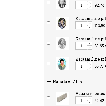
92,74 
Keraamiline pil
112,90
Keraamiline pi
80,65 
Keraamiline pil
88,71 

Hauakivi Alus
Hauakivi betoon
52,42 