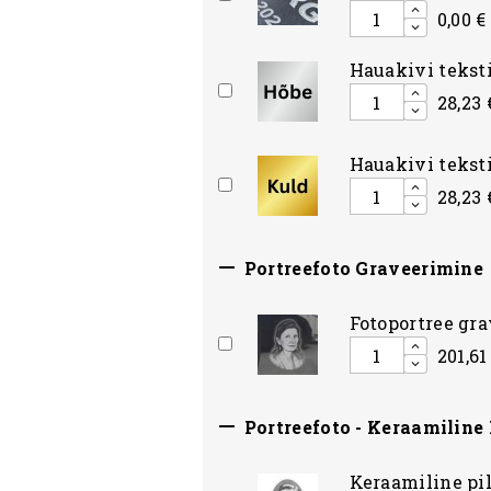
0,00 €
Hauakivi teksti
28,23 
Hauakivi teksti
28,23 

Portreefoto Graveerimine
Fotoportree gr
201,61

Portreefoto - Keraamiline 
Keraamiline pi