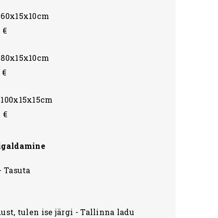
s 60x15x10cm
 €
s 80x15x10cm
 €
s 100x15x15cm
 €
igaldamine
- Tasuta
ust, tulen ise järgi - Tallinna ladu