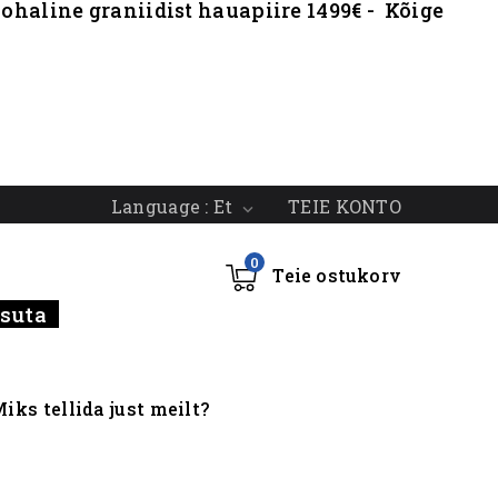
ohaline graniidist hauapiire 1499€ - Kõige
TEIE KONTO
Language :
Et

0
Teie ostukorv
tasuta
iks tellida just meilt?