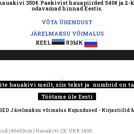
hauakivi 350€. Paekivist hauapiirded 540€ ja 2-k
odavamad hinnad Eestis.
.
VÕTA ÜHENDUST
JÄRELMAKSU VÕIMALUS
KEEL
ЯЗЫК
.....
.
ite hauakivi meilt, siis tekst ja numbrid on 
Töötame üle Eesti
SED
Järelmaksu võimalus
Kujundused - Kirjastiilid
M
kud
(40x60cm) Hauakivi CK UKR 1400