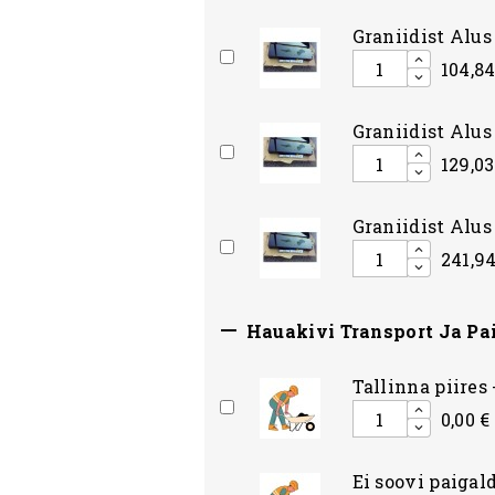
Graniidist Alu
104,84
Graniidist Alu
129,03
Graniidist Alu
241,94

Hauakivi Transport Ja Pa
Tallinna piires 
0,00 €
Ei soovi paigald